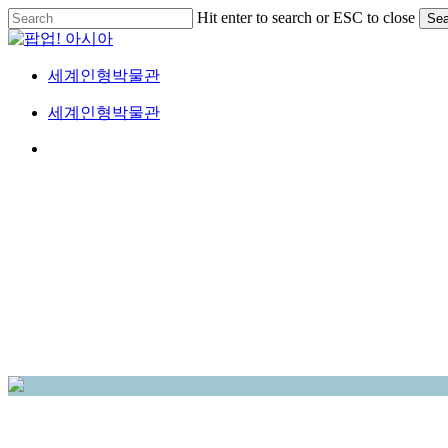
Skip
Hit enter to search or ESC to close
Sea
to
Close
main
Search
content
세계인형박물관
Menu
세계인형박물관
Menu